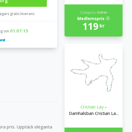
korg
Cirkapris:
238 kr
agars gratis leverans
Medlemspris
119
kr
01:07:14
ning om
Cristian Lay
-
Damhalsban Cristian Lay
43406600
 bra pris. Upptäck eleganta