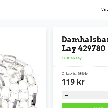
Var
Damhalsban
Lay 429780
Cristian Lay
Cirkapris:
238 kr
119 kr
−