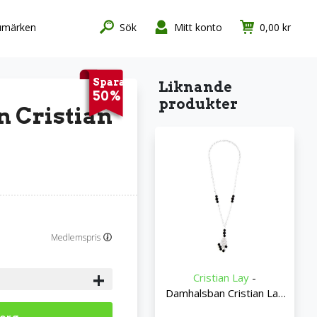
umärken
Sök
Mitt konto
0,00 kr
Spara
Liknande
50%
produkter
 Cristian
Medlemspris
+
Cristian Lay
-
Damhalsban Cristian Lay
43299800 (80 cm)