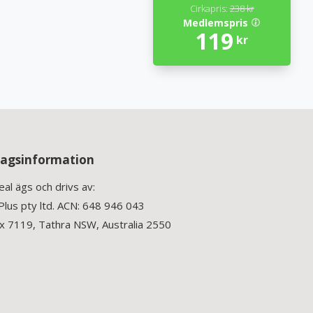
Cirkapris:
238 kr
Medlemspris
119
kr
tagsinformation
eal ägs och drivs av:
lus pty ltd. ACN: 648 946 043
 7119, Tathra NSW, Australia 2550