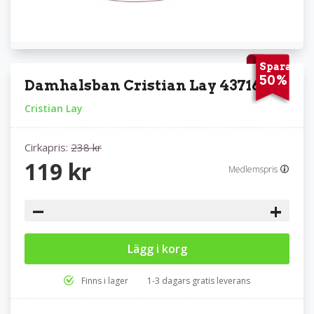
Spara
50%
Damhalsban Cristian Lay 43716400
Cristian Lay
Cirkapris:
238 kr
119 kr
Medlemspris
−
+
Lägg i korg
Finns i lager
1-3 dagars gratis leverans