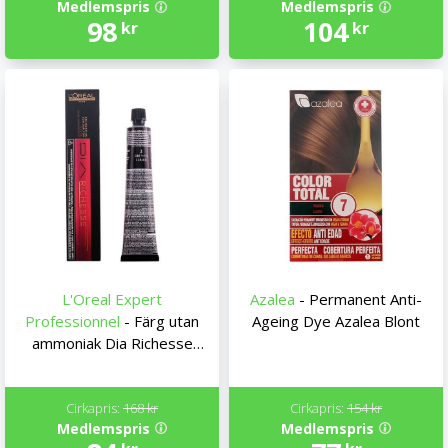
Medlemspris
Medlemspris
98
104
kr
kr
L'Oreal Expert
Azalea
- Permanent Anti-
Professionnel
- Färg utan
Ageing Dye Azalea Blont
ammoniak Dia Richesse
L'Oreal Expert
Professionnel (50 ml)
Cirkapris:
168 kr
Cirkapris:
154 kr
Medlemspris
Medlemspris