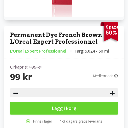
Spara
50%
Permanent Dye French Brown
L'Oreal Expert Professionnel
L'Oreal Expert Professionnel
Färg: 5.024 - 50 ml
Cirkapris:
199 kr
99 kr
Medlemspris
−
+
Lägg i korg
Finns i lager
1-3 dagars gratis leverans