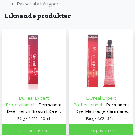
Passar alla hårtyper
Liknande produkter
L'Oreal Expert
L'Oreal Expert
Professionnel
- Permanent
Professionnel
- Permanent
Dye French Brown L'Oreal
Dye Majirouge Carmilane
Expert Professionnel
L'Oreal Expert
Färg • 6.025 - 50 ml
Färg • 4.62 - 50 ml
Professionnel
Cirkapris:
196 kr
Cirkapris:
207 kr