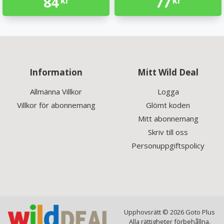
84
77
kr
kr
Information
Mitt Wild Deal
Allmänna Villkor
Logga
Villkor för abonnemang
Glömt koden
Mitt abonnemang
Skriv till oss
Personuppgiftspolicy
Upphovsrätt © 2026 Goto Plus
Alla rättigheter förbehållna.