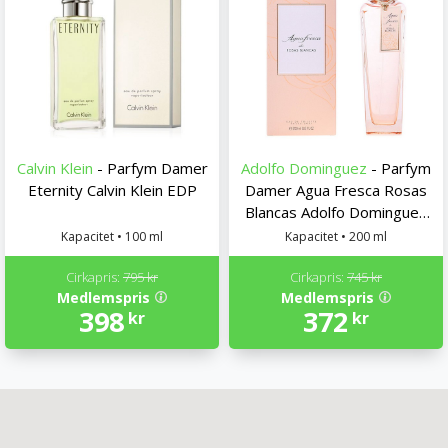
Calvin Klein
- Parfym Damer
Adolfo Dominguez
- Parfym
Eternity Calvin Klein EDP
Damer Agua Fresca Rosas
Blancas Adolfo Dominguez
EDT
Kapacitet • 100 ml
Kapacitet • 200 ml
Cirkapris:
795 kr
Cirkapris:
745 kr
Medlemspris
Medlemspris
398
372
kr
kr