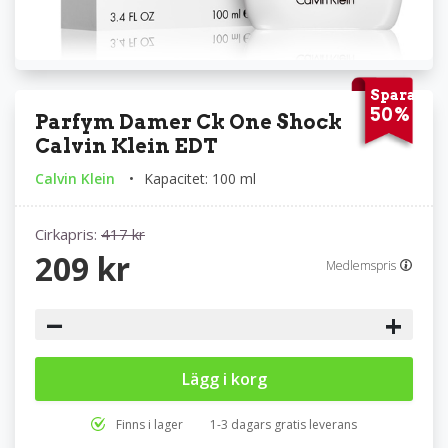
Spara
50%
Parfym Damer Ck One Shock
Calvin Klein EDT
Calvin Klein
Kapacitet: 100 ml
Cirkapris:
417 kr
209 kr
Medlemspris
−
+
Lägg i korg
Finns i lager
1-3 dagars gratis leverans