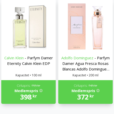
Calvin Klein
- Parfym Damer
Adolfo Dominguez
- Parfym
Eternity Calvin Klein EDP
Damer Agua Fresca Rosas
Blancas Adolfo Dominguez
EDT
Kapacitet • 100 ml
Kapacitet • 200 ml
Cirkapris:
795 kr
Cirkapris:
745 kr
Medlemspris
Medlemspris
398
372
kr
kr