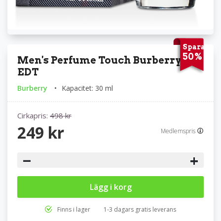
Spara
50%
Men's Perfume Touch Burberry
EDT
Burberry
Kapacitet: 30 ml
Cirkapris:
498 kr
249 kr
Medlemspris
−
+
Lägg i korg
Finns i lager
1-3 dagars gratis leverans