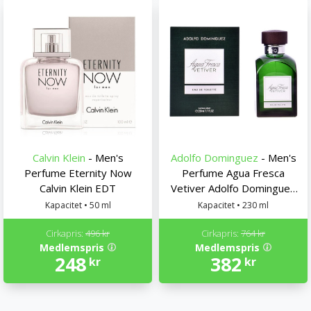
Calvin Klein
- Men's
Adolfo Dominguez
- Men's
Perfume Eternity Now
Perfume Agua Fresca
Calvin Klein EDT
Vetiver Adolfo Dominguez
EDT
Kapacitet • 50 ml
Kapacitet • 230 ml
Cirkapris:
496 kr
Cirkapris:
764 kr
Medlemspris
Medlemspris
248
382
kr
kr