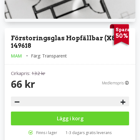
Spara
50%
Förstoringsglas Hopfällbar (X8)
149618
MAM
Färg: Transparent
Cirkapris:
132 kr
66 kr
Medlemspris
−
+
Lägg i korg
Finns i lager
1-3 dagars gratis leverans