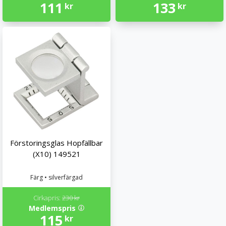
111
133
kr
kr
Förstoringsglas Hopfällbar
(X10) 149521
Färg • silverfärgad
Cirkapris:
230 kr
Medlemspris
115
kr