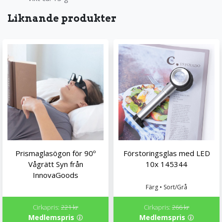
Liknande produkter
Prismaglasögon för 90º
Förstoringsglas med LED
Vågrätt Syn från
10x 145344
InnovaGoods
Färg • Sort/Grå
Cirkapris:
221 kr
Cirkapris:
266 kr
Medlemspris
Medlemspris