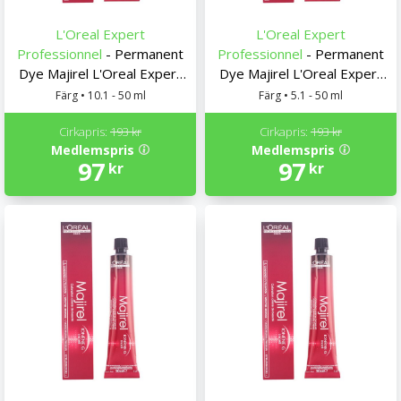
L'Oreal Expert
L'Oreal Expert
Professionnel
- Permanent
Professionnel
- Permanent
Dye Majirel L'Oreal Expert
Dye Majirel L'Oreal Expert
Professionnel
Professionnel
Färg • 10.1 - 50 ml
Färg • 5.1 - 50 ml
Cirkapris:
193 kr
Cirkapris:
193 kr
Medlemspris
Medlemspris
97
97
kr
kr