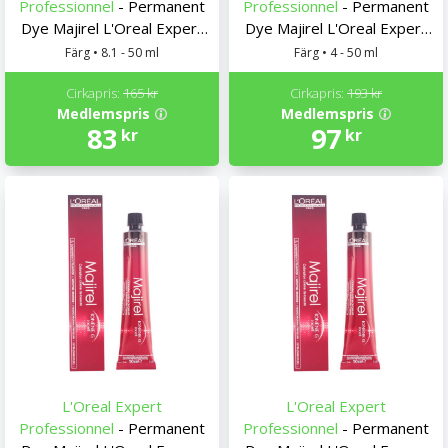
Professionnel
- Permanent
Professionnel
- Permanent
Dye Majirel L'Oreal Expert
Dye Majirel L'Oreal Expert
Professionnel
Professionnel
Färg • 8.1 - 50 ml
Färg • 4 - 50 ml
Cirkapris:
165 kr
Cirkapris:
193 kr
Medlemspris
Medlemspris
83
97
kr
kr
L'Oreal Expert
L'Oreal Expert
Professionnel
- Permanent
Professionnel
- Permanent