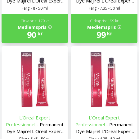
Dye Majirel L'Oreal Expert
Dye Majirel L'Oreal Expert
Professionnel
Professionnel
Färg • 8 - 50 ml
Färg • 7.35 - 50 ml
Cirkapris:
179 kr
Cirkapris:
199 kr
Medlemspris
Medlemspris
90
99
kr
kr
L'Oreal Expert
L'Oreal Expert
Professionnel
- Permanent
Professionnel
- Permanent
Dye Majirel L'Oreal Expert
Dye Majirel L'Oreal Expert
Professionnel
Professionnel
Färg • 6.45 - 50 ml
Färg • 4.35 - 50 ml