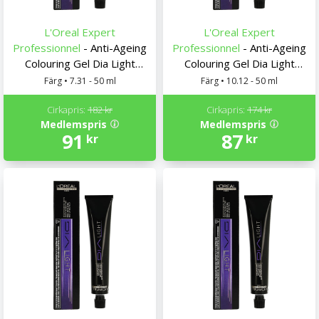
L'Oreal Expert
L'Oreal Expert
Professionnel
- Anti-Ageing
Professionnel
- Anti-Ageing
Colouring Gel Dia Light
Colouring Gel Dia Light
L'Oreal Expert
L'Oreal Expert
Färg • 7.31 - 50 ml
Färg • 10.12 - 50 ml
Professionnel
Professionnel
Cirkapris:
182 kr
Cirkapris:
174 kr
Medlemspris
Medlemspris
91
87
kr
kr