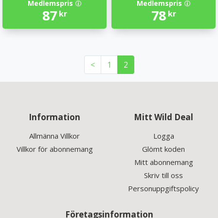
Medlemspris
Medlemspris
87
78
kr
kr
<
1
2
Information
Mitt Wild Deal
Allmänna Villkor
Logga
Villkor för abonnemang
Glömt koden
Mitt abonnemang
Skriv till oss
Personuppgiftspolicy
Företagsinformation