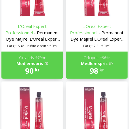
L'Oreal Expert
L'Oreal Expert
Professionnel
- Permanent
Professionnel
- Permanent
Dye Majirel L'Oreal Expert
Dye Majirel L'Oreal Expert
Professionnel
Professionnel
Färg • 6.45 - rubio oscuro 50ml
Färg • 7.3 - 50 ml
Cirkapris:
179 kr
Cirkapris:
196 kr
Medlemspris
Medlemspris
90
98
kr
kr