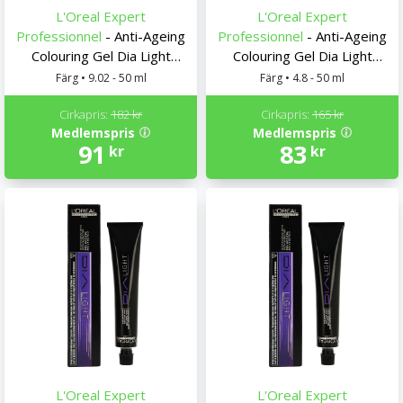
L'Oreal Expert
L'Oreal Expert
Professionnel
- Anti-Ageing
Professionnel
- Anti-Ageing
Colouring Gel Dia Light
Colouring Gel Dia Light
L'Oreal Expert
L'Oreal Expert
Färg • 9.02 - 50 ml
Färg • 4.8 - 50 ml
Professionnel
Professionnel
Cirkapris:
182 kr
Cirkapris:
165 kr
Medlemspris
Medlemspris
91
83
kr
kr
L'Oreal Expert
L'Oreal Expert