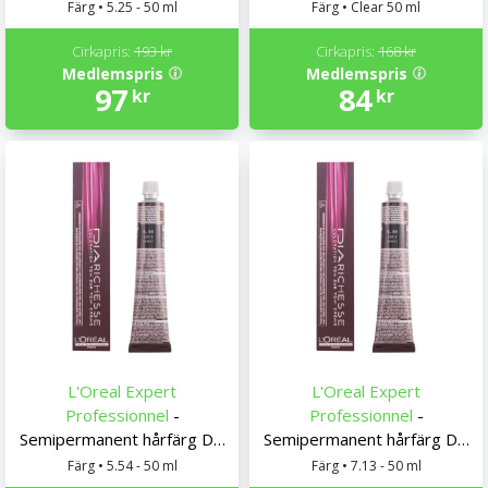
Richesse L'Oreal Expert
Richesse L'Oreal Expert
Färg • 5.25 - 50 ml
Färg • Clear 50 ml
Professionnel
Professionnel
Cirkapris:
193 kr
Cirkapris:
168 kr
Medlemspris
Medlemspris
97
84
kr
kr
L'Oreal Expert
L'Oreal Expert
Professionnel
-
Professionnel
-
Semipermanent hårfärg Dia
Semipermanent hårfärg Dia
Richesse L'Oreal Expert
Richesse L'Oreal Expert
Färg • 5.54 - 50 ml
Färg • 7.13 - 50 ml
Professionnel
Professionnel