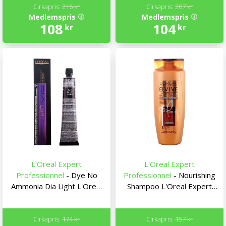
Cirkapris:
216 kr
Cirkapris:
207 kr
Medlemspris
Medlemspris
108
104
kr
kr
L'Oreal Expert
L'Oreal Expert
Professionnel
- Dye No
Professionnel
- Nourishing
Ammonia Dia Light L'Oreal
Shampoo L'Oreal Expert
Expert Professionnel (50
Professionnel
ml)
Cirkapris:
174 kr
Cirkapris:
157 kr