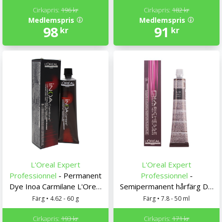
Cirkapris:
196 kr
Cirkapris:
182 kr
Medlemspris
Medlemspris
98
91
kr
kr
L'Oreal Expert
L'Oreal Expert
Professionnel
- Permanent
Professionnel
-
Dye Inoa Carmilane L'Oreal
Semipermanent hårfärg Dia
Expert Professionnel
Richesse L'Oreal Expert
Färg • 4.62 - 60 g
Färg • 7.8 - 50 ml
Professionnel
Cirkapris:
193 kr
Cirkapris:
171 kr