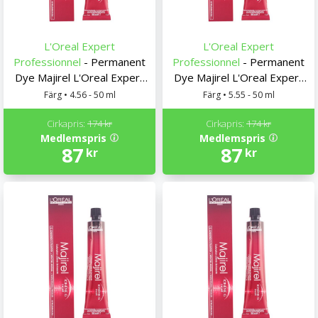
L'Oreal Expert
L'Oreal Expert
Professionnel
- Permanent
Professionnel
- Permanent
Dye Majirel L'Oreal Expert
Dye Majirel L'Oreal Expert
Professionnel
Professionnel
Färg • 4.56 - 50 ml
Färg • 5.55 - 50 ml
Cirkapris:
174 kr
Cirkapris:
174 kr
Medlemspris
Medlemspris
87
87
kr
kr