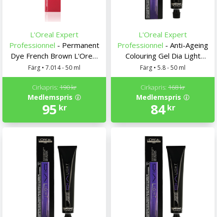
L'Oreal Expert
L'Oreal Expert
Professionnel
- Permanent
Professionnel
- Anti-Ageing
Dye French Brown L'Oreal
Colouring Gel Dia Light
Expert Professionnel
L'Oreal Expert
Färg • 7.014 - 50 ml
Färg • 5.8 - 50 ml
Professionnel
Cirkapris:
190 kr
Cirkapris:
168 kr
Medlemspris
Medlemspris
95
84
kr
kr