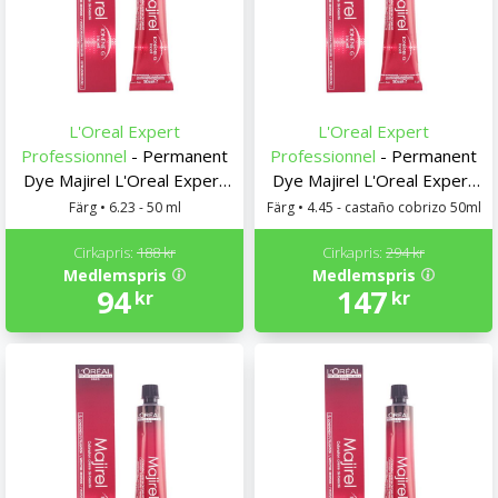
L'Oreal Expert
L'Oreal Expert
Professionnel
- Permanent
Professionnel
- Permanent
Dye Majirel L'Oreal Expert
Dye Majirel L'Oreal Expert
Professionnel
Professionnel
Färg • 6.23 - 50 ml
Färg • 4.45 - castaño cobrizo 50ml
Cirkapris:
188 kr
Cirkapris:
294 kr
Medlemspris
Medlemspris
94
147
kr
kr