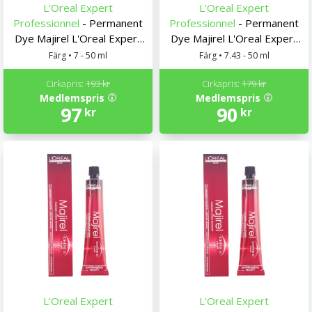
L'Oreal Expert
L'Oreal Expert
Professionnel
- Permanent
Professionnel
- Permanent
Dye Majirel L'Oreal Expert
Dye Majirel L'Oreal Expert
Professionnel
Professionnel
Färg • 7 - 50 ml
Färg • 7.43 - 50 ml
Cirkapris:
193 kr
Cirkapris:
179 kr
Medlemspris
Medlemspris
97
90
kr
kr
L'Oreal Expert
L'Oreal Expert