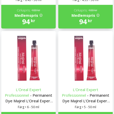
Cirkapris:
188 kr
Cirkapris:
188 kr
Medlemspris
Medlemspris
94
94
kr
kr
L'Oreal Expert
L'Oreal Expert
Professionnel
- Permanent
Professionnel
- Permanent
Dye Majirel L'Oreal Expert
Dye Majirel L'Oreal Expert
Professionnel
Professionnel
Färg • 6 - 50 ml
Färg • 5 - 50 ml