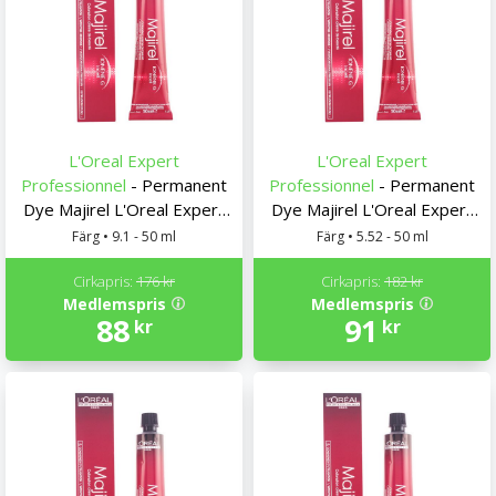
L'Oreal Expert
L'Oreal Expert
Professionnel
- Permanent
Professionnel
- Permanent
Dye Majirel L'Oreal Expert
Dye Majirel L'Oreal Expert
Professionnel
Professionnel
Färg • 9.1 - 50 ml
Färg • 5.52 - 50 ml
Cirkapris:
176 kr
Cirkapris:
182 kr
Medlemspris
Medlemspris
88
91
kr
kr