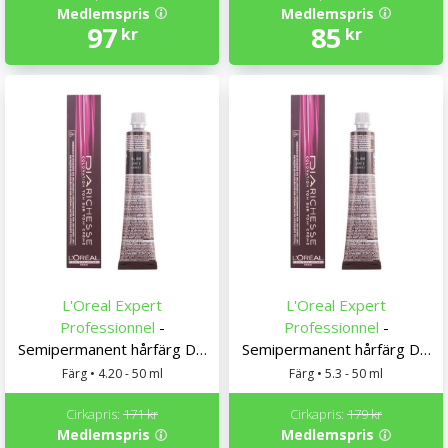
Medlemspris
Medlemspris
97
85
kr
kr
L'Oreal Expert
L'Oreal Expert
Professionnel
-
Professionnel
-
Semipermanent hårfärg Dia
Semipermanent hårfärg Dia
Richesse L'Oreal Expert
Richesse L'Oreal Expert
Färg • 4.20 - 50 ml
Färg • 5.3 - 50 ml
Professionnel
Professionnel
Cirkapris:
171 kr
Cirkapris:
179 kr
Medlemspris
Medlemspris