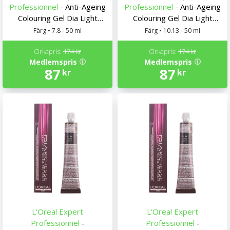
Professionnel
- Anti-Ageing
Professionnel
- Anti-Ageing
Colouring Gel Dia Light
Colouring Gel Dia Light
L'Oreal Expert
L'Oreal Expert
Färg • 7.8 - 50 ml
Färg • 10.13 - 50 ml
Professionnel
Professionnel
Cirkapris:
174 kr
Cirkapris:
174 kr
Medlemspris
Medlemspris
87
87
kr
kr
L'Oreal Expert
L'Oreal Expert
Professionnel
-
Professionnel
-